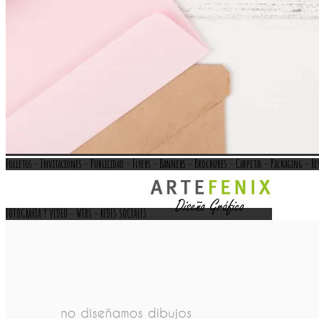
Folletos - Invitaciones - Publicidad - Flyers - Banners - Brochures - Carpetas - Packaging - Re
FOTOGRAFIA Y VIDEO - WEBS - REDES SOCIALES